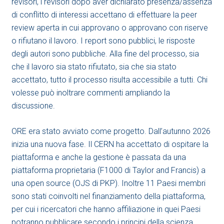
revisori, i revisori dopo aver dichiarato presenza/assenza
di conflitto di interessi accettano di effettuare la peer
review aperta in cui approvano o approvano con riserve
o rifiutano il lavoro. I report sono pubblici, le risposte
degli autori sono pubbliche. Alla fine del processo, sia
che il lavoro sia stato rifiutato, sia che sia stato
accettato, tutto il processo risulta accessibile a tutti. Chi
volesse può inoltrare commenti ampliando la
discussione.
ORE era stato avviato come progetto. Dall’autunno 2026
inizia una nuova fase. Il CERN ha accettato di ospitare la
piattaforma e anche la gestione è passata da una
piattaforma proprietaria (F1000 di Taylor and Francis) a
una open source (OJS di PKP). Inoltre 11 Paesi membri
sono stati coinvolti nel finanziamento della piattaforma,
per cui i ricercatori che hanno affiliazione in quei Paesi
potranno pubblicare secondo i principi della scienza