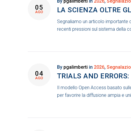
CATEGORIA:
By
pgalimberti
in
2026
,
Segnalazio
05
LA SCIENZA OLTRE GL
AGO
SEGNALAZIONI
Segnaliamo un articolo importante d
recenti pressioni sul sistema della 
By
pgalimberti
in
2026
,
Segnalazio
04
TRIALS AND ERRORS:
AGO
Il modello Open Access basato sulle
per favorire la diffusione ampia e u