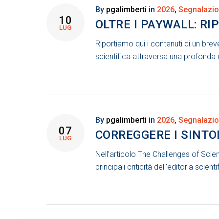
By
pgalimberti
in
2026
,
Segnalazio
10
OLTRE I PAYWALL: RI
LUG
Riportiamo qui i contenuti di un bre
scientifica attraversa una profonda 
By
pgalimberti
in
2026
,
Segnalazio
07
CORREGGERE I SINTO
LUG
Nell’articolo The Challenges of Scien
principali criticità dell’editoria scie