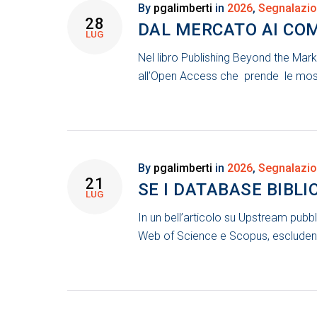
By
pgalimberti
in
2026
,
Segnalazio
28
DAL MERCATO AI COM
LUG
Nel libro Publishing Beyond the Mar
all’Open Access che prende le mos
By
pgalimberti
in
2026
,
Segnalazio
21
SE I DATABASE BIBL
LUG
In un bell’articolo su Upstream pubbl
Web of Science e Scopus, esclude