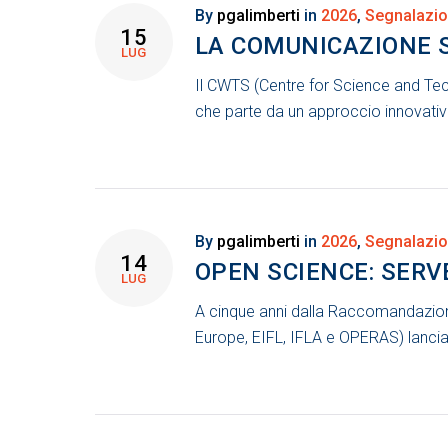
By
pgalimberti
in
2026
,
Segnalazio
15
LA COMUNICAZIONE S
LUG
Il CWTS (Centre for Science and Tec
che parte da un approccio innovativ
By
pgalimberti
in
2026
,
Segnalazio
14
OPEN SCIENCE: SER
LUG
A cinque anni dalla Raccomandazione
Europe, EIFL, IFLA e OPERAS) lanci