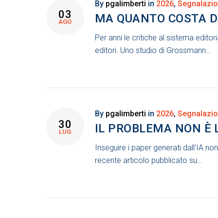
By
pgalimberti
in
2026
,
Segnalazio
03
MA QUANTO COSTA DA
AGO
Per anni le critiche al sistema editori
editori. Uno studio di Grossmann…
By
pgalimberti
in
2026
,
Segnalazio
30
IL PROBLEMA NON È L
LUG
Inseguire i paper generati dall’IA n
recente articolo pubblicato su…