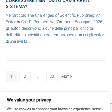
CORREGGERE I SINTOMI O CAMBIARE IL
SISTEMA?
Nell’articolo The Challenges of Scientific Publishing: An
Editor-in-Chief’s Perspective (Zimmer e Bousquet, 2026),
gli autori descrivono alcune delle principali criticità
dell’editoria scientifica contemporanea con cui gli editor
di una rivista…
PAGINAZIONE
1
2
…
20
NEXT
DEGLI
ARTICOLI
We value your privacy
We use cookies to enhance your browsing experience, serve