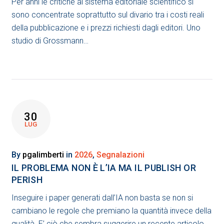
Per anni le critiche al sistema editoriale scientifico si
sono concentrate soprattutto sul divario tra i costi reali
della pubblicazione e i prezzi richiesti dagli editori. Uno
studio di Grossmann…
30
LUG
By
pgalimberti
in
2026
,
Segnalazioni
IL PROBLEMA NON È L’IA MA IL PUBLISH OR
PERISH
Inseguire i paper generati dall’IA non basta se non si
cambiano le regole che premiano la quantità invece della
qualità. E’ ciò che sembra suggerire un recente articolo