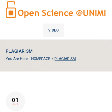
VIDEO
PLAGIARISM
You Are Here:
HOMEPAGE
/
PLAGIARISM
TAG:
01
PLAGIARISM
SET