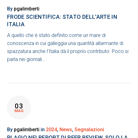
By
pgalimberti
FRODE SCIENTIFICA: STATO DELL'ARTE IN
ITALIA
A quello che è stato definito come un mare di
conoscenza in cui galleggia una quantità allarmante di
spazzatura anche l’Italia dà il proprio contributo. Poco si
parla nei giornali…
03
MAG
By
pgalimberti
in
2024
,
News
,
Segnalazioni
PLAGIO NEI REPORT DI PEER REVIEW. SOLO LA