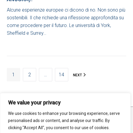
Alcune esperienze europee ci dicono di no. Non sono più
sostenibili. Il che richiede una riflessione approfondita su
come procedere per il futuro. Le università di York,
Sheffield e Surrey…
PAGINAZIONE
1
2
…
14
NEXT
DEGLI
ARTICOLI
We value your privacy
We use cookies to enhance your browsing experience, serve
STATISTICHE
MAPPA DEL SITO
RSS FEED
personalised ads or content, and analyse our traffic. By
PRIVACY
clicking "Accept All", you consent to our use of cookies.