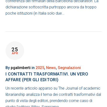
conferenza dei firmatari della Barcelona declaration. La
dichiarazione sottoscritta purtroppo ancora da troppo
poche istituzioni (in Italia solo due…
25
APR
By
pgalimberti
in
2025
,
News
,
Segnalazioni
I CONTRATTI TRASFORMATIVI. UN VERO
AFFARE (PER GLI EDITORI)
Un recente articolo apparso su The Journal of academic
librarianship analizza il tema dei contratti trasformativi dal
punto di vista degli editori, prendendo come caso di
studio l’editore Wiley. Sappiamo…