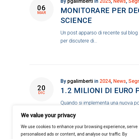
TAG:
By
pgalimberti
in
2025
,
News
,
Segn
06
MONITORARE PER DEC
MAR
OPEN
SCIENCE
Un post apparso di recente sul blog Le
SCIENCE
per discutere di…
POLICIES
By
pgalimberti
in
2024
,
News
,
Segn
20
1.2 MILIONI DI EURO
DIC
Quando si implementa una nuova poli
attraverso l’Open science steering 
We value your privacy
We use cookies to enhance your browsing experience, serve
personalised ads or content, and analyse our traffic. By