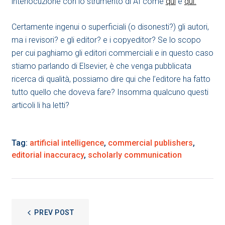
interlocuzione con lo strumento di AI come
qui
e
qui.
Certamente ingenui o superficiali (o disonesti?) gli autori,
ma i revisori? e gli editor? e i copyeditor? Se lo scopo
per cui paghiamo gli editori commerciali e in questo caso
stiamo parlando di Elsevier, è che venga pubblicata
ricerca di qualità, possiamo dire qui che l’editore ha fatto
tutto quello che doveva fare? Insomma qualcuno questi
articoli li ha letti?
Tag:
artificial intelligence
,
commercial publishers
,
editorial inaccuracy
,
scholarly communication
NAVIGAZIONE
PREV POST
ARTICOLI