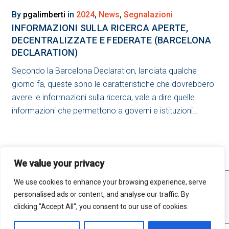
INFORMATION
By
pgalimberti
in
2024
,
News
,
Segnalazioni
INFORMAZIONI SULLA RICERCA APERTE,
DECENTRALIZZATE E FEDERATE (BARCELONA
DECLARATION)
Secondo la Barcelona Declaration, lanciata qualche
giorno fa, queste sono le caratteristiche che dovrebbero
avere le informazioni sulla ricerca, vale a dire quelle
informazioni che permettono a governi e istituzioni…
We value your privacy
We use cookies to enhance your browsing experience, serve
STATISTICHE
MAPPA DEL SITO
RSS FEED
personalised ads or content, and analyse our traffic. By
PRIVACY
clicking "Accept All", you consent to our use of cookies.