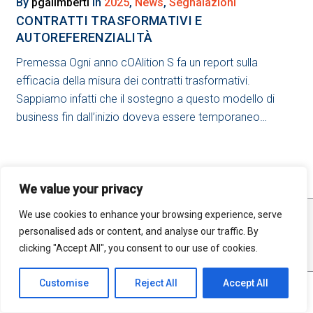
2025
By
pgalimberti
in
2025
,
News
,
Segnalazioni
CONTRATTI TRASFORMATIVI E
AUTOREFERENZIALITÀ
Premessa Ogni anno cOAlition S fa un report sulla
efficacia della misura dei contratti trasformativi.
Sappiamo infatti che il sostegno a questo modello di
business fin dall’inizio doveva essere temporaneo…
We value your privacy
We use cookies to enhance your browsing experience, serve
STATISTICHE
MAPPA DEL SITO
RSS FEED
personalised ads or content, and analyse our traffic. By
PRIVACY
clicking "Accept All", you consent to our use of cookies.
Customise
Reject All
Accept All
©2025 Open Science Unimi. All material in this site is distributed under a
Creative Commons Attribution - Share Alike 4.0 International License