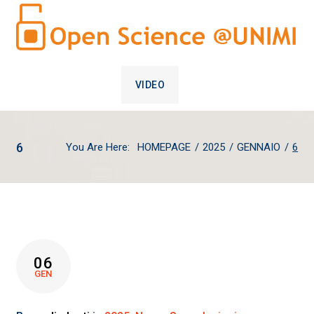
VIDEO
6
You Are Here:
HOMEPAGE
/
2025
/
GENNAIO
/
6
GIORNO:
06
6
GEN
GENNAIO