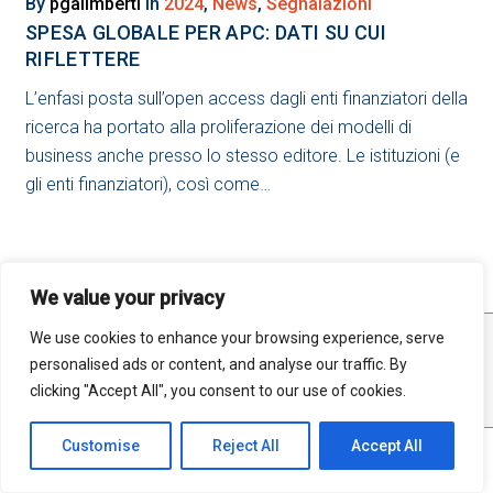
2024
By
pgalimberti
in
2024
,
News
,
Segnalazioni
SPESA GLOBALE PER APC: DATI SU CUI
RIFLETTERE
L’enfasi posta sull’open access dagli enti finanziatori della
ricerca ha portato alla proliferazione dei modelli di
business anche presso lo stesso editore. Le istituzioni (e
gli enti finanziatori), così come…
We value your privacy
We use cookies to enhance your browsing experience, serve
STATISTICHE
MAPPA DEL SITO
RSS FEED
personalised ads or content, and analyse our traffic. By
PRIVACY
clicking "Accept All", you consent to our use of cookies.
Customise
Reject All
Accept All
©2025 Open Science Unimi. All material in this site is distributed under a
Creative Commons Attribution - Share Alike 4.0 International License