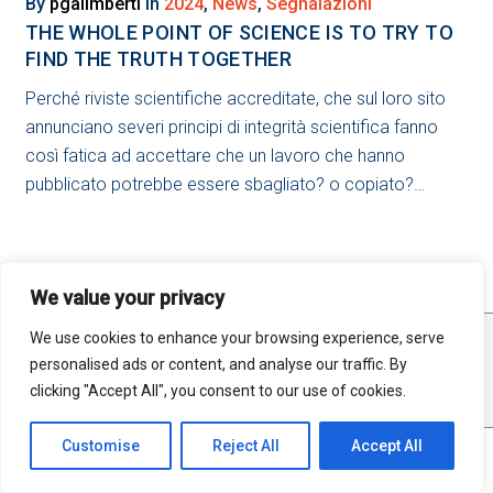
2024
By
pgalimberti
in
2024
,
News
,
Segnalazioni
THE WHOLE POINT OF SCIENCE IS TO TRY TO
FIND THE TRUTH TOGETHER
Perché riviste scientifiche accreditate, che sul loro sito
annunciano severi principi di integrità scientifica fanno
così fatica ad accettare che un lavoro che hanno
pubblicato potrebbe essere sbagliato? o copiato?…
We value your privacy
We use cookies to enhance your browsing experience, serve
STATISTICHE
MAPPA DEL SITO
RSS FEED
personalised ads or content, and analyse our traffic. By
PRIVACY
clicking "Accept All", you consent to our use of cookies.
Customise
Reject All
Accept All
©2025 Open Science Unimi. All material in this site is distributed under a
Creative Commons Attribution - Share Alike 4.0 International License