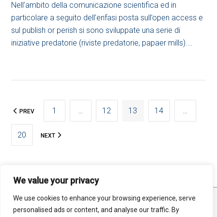
Nell’ambito della comunicazione scientifica ed in
particolare a seguito dell’enfasi posta sull’open access e
sul publish or perish si sono sviluppate una serie di
iniziative predatorie (riviste predatorie, papaer mills).…
PAGINAZIONE
1
…
12
13
14
…
PREV
DEGLI
ARTICOLI
20
NEXT
We value your privacy
We use cookies to enhance your browsing experience, serve
STATISTICHE
MAPPA DEL SITO
RSS FEED
personalised ads or content, and analyse our traffic. By