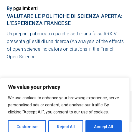
SETTEMBRE
2025
By
pgalimberti
VALUTARE LE POLITICHE DI SCIENZA APERTA:
L'ESPERIENZA FRANCESE
Un preprint pubblicato qualche settimana fa su ARXIV
presenta gli esiti di una ricerca (An analysis of the effects
of open science indicators on citations in the French
Open Science…
We value your privacy
We use cookies to enhance your browsing experience, serve
STATISTICHE
MAPPA DEL SITO
RSS FEED
personalised ads or content, and analyse our traffic. By
PRIVACY
clicking "Accept All", you consent to our use of cookies.
Customise
Reject All
Accept All
©2025 Open Science Unimi. All material in this site is distributed under a